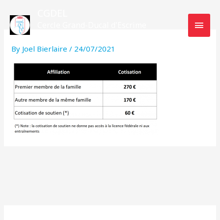
Skip
MAI
CGDEL
to
Cercle Grand-Ducal d'Escrime
MEN
content
Luxembourg
By
Joel Bierlaire
/
24/07/2021