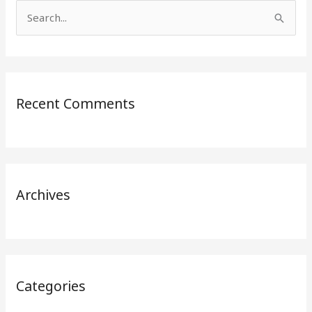
S
e
a
r
Recent Comments
c
h
f
o
r
Archives
:
Categories