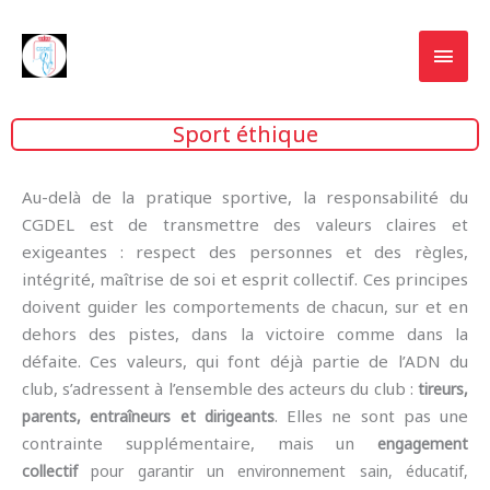
Skip
MAI
CGDEL
to
Cercle Grand-Ducal d'Escrime
MEN
content
Luxembourg
Sport éthique
Au-delà de la pratique sportive, la responsabilité du
CGDEL est de transmettre des valeurs claires et
exigeantes : respect des personnes et des règles,
intégrité, maîtrise de soi et esprit collectif. Ces principes
doivent guider les comportements de chacun, sur et en
dehors des pistes, dans la victoire comme dans la
défaite. Ces valeurs, qui font déjà partie de l’ADN du
club, s’adressent à l’ensemble des acteurs du club :
tireurs,
. Elles ne sont pas une
parents, entraîneurs et dirigeants
contrainte supplémentaire, mais un
engagement
collectif
pour garantir un environnement sain, éducatif,