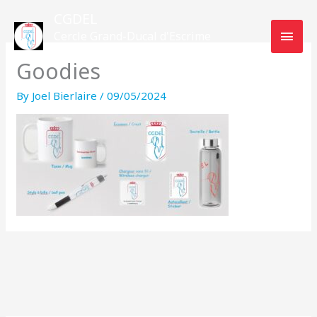
Skip
MAI
CGDEL
to
Cercle Grand-Ducal d'Escrime
MEN
content
Luxembourg
Goodies
By
Joel Bierlaire
/
09/05/2024