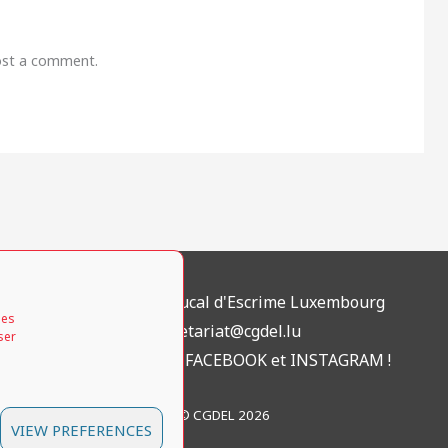
ost a comment.
Cercle Grand-Ducal d'Escrime Luxembourg
ies
secretariat@cgdel.lu
ser
Visitez-nous sur
FACEBOOK
et
INSTAGRAM
!
© CGDEL 2026
VIEW PREFERENCES