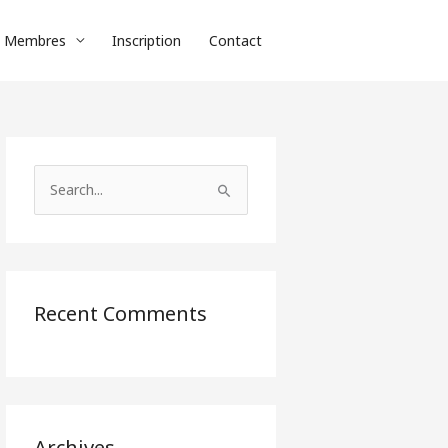
n Membres
Inscription
Contact
S
e
a
r
c
Recent Comments
h
f
o
r
Archives
: