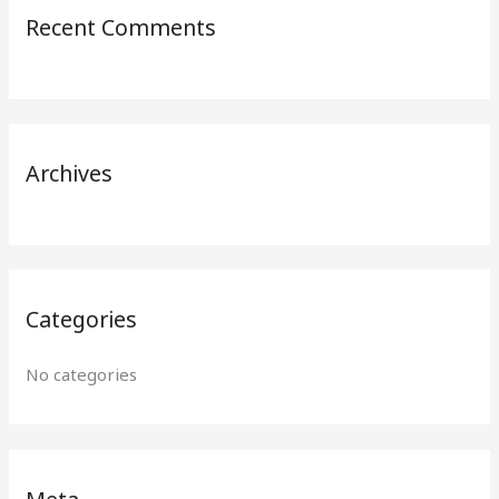
Recent Comments
c
h
f
o
r
Archives
:
Categories
No categories