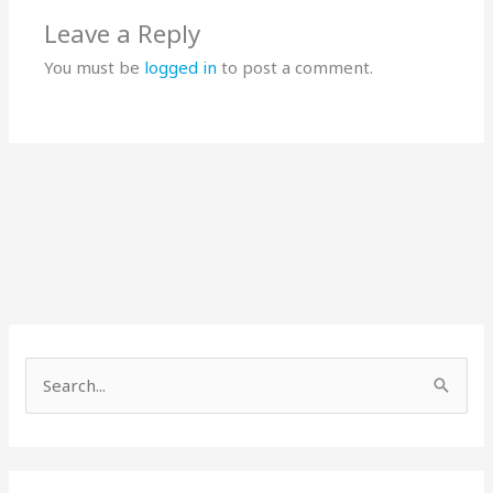
Leave a Reply
You must be
logged in
to post a comment.
S
e
a
r