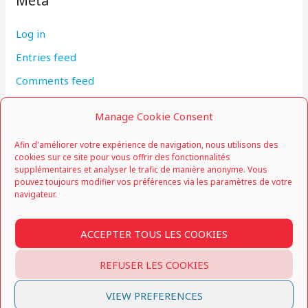
Meta
Log in
Entries feed
Comments feed
WordPress.org
Manage Cookie Consent
Afin d'améliorer votre expérience de navigation, nous utilisons des
cookies sur ce site pour vous offrir des fonctionnalités
supplémentaires et analyser le trafic de manière anonyme. Vous
pouvez toujours modifier vos préférences via les paramètres de votre
navigateur.
Cercle Grand-Ducal d'Escrime Luxembourg
secretariat@cgdel.lu
ACCEPTER TOUS LES COOKIES
Visitez-nous sur
FACEBOOK
et
INSTAGRAM
!
REFUSER LES COOKIES
© CGDEL 2026
VIEW PREFERENCES