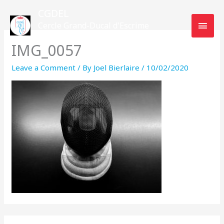
Skip
MAI
CGDEL
to
Cercle Grand-Ducal d'Escrime
MEN
content
Luxembourg
IMG_0057
Leave a Comment
/ By
Joel Bierlaire
/
10/02/2020